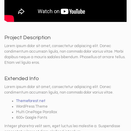
Project Description
Lorem ipsum dolor sit amet, consectetur adipiscing elit. Donec
condimentum accumsan ligula, non commodo dolor varius vitae. Morbi
dapibus neque a mauris sodales bibendum. Phasellus at ornare tellus.
Etiam vel ligula eros.
Extended Info
Lorem ipsum dolor sit amet, consectetur adipiscing elit. Donec
condimentum accumsan ligula, non commodo dolor varius vitae.
Themeforest.net
WordPress Theme
Multi OnePage Parallax
600+ Google Fonts
Integer pharetra velit sem, eget luctus leo molestie a. Suspendisse