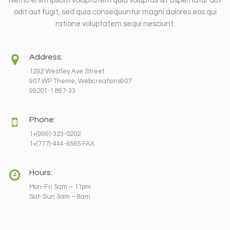
Nemo enim ipsam voluptatem quia voluptas sit aspernatur aut
odit aut fugit, sed quia consequuntur magni dolores eos qui
ratione voluptatem sequi nesciunt.
Address:
1232 Westley Ave Street
907 WP Theme, Webcreations907
99201-1 887-33
Phone:
1+(999)-323-0202
1+(777)-444-6565 FAX
Hours:
Mon-Fri 5am – 11pm
Sat-Sun 3am – 8am